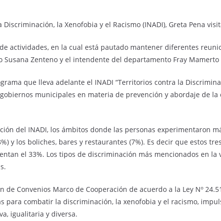
la Discriminación, la Xenofobia y el Racismo (INADI), Greta Pena vis
e actividades, en la cual está pautado mantener diferentes reunio
jo Susana Zenteno y el intendente del departamento Fray Mamerto 
rama que lleva adelante el INADI “Territorios contra la Discrimina
os gobiernos municipales en materia de prevención y abordaje de la 
ción del INADI, los ámbitos donde las personas experimentaron más
 (8%) y los boliches, bares y restaurantes (7%). Es decir que estos t
entan el 33%. Los tipos de discriminación más mencionados en la ví
s.
n de Convenios Marco de Cooperación de acuerdo a la Ley Nº 24.515,
s para combatir la discriminación, la xenofobia y el racismo, impul
a, igualitaria y diversa.