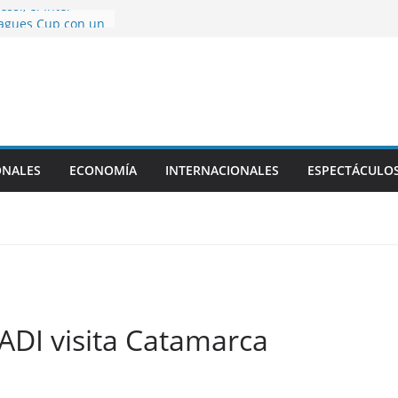
ssi, el Inter
eagues Cup con un
Luis
rgencia en El
rte temporal de
onograma de la
bre la venta de
ONALES
ECONOMÍA
INTERNACIONALES
ESPECTÁCULO
ros, qué vota el
es
uis Caputo
a Catamarca
NADI visita Catamarca