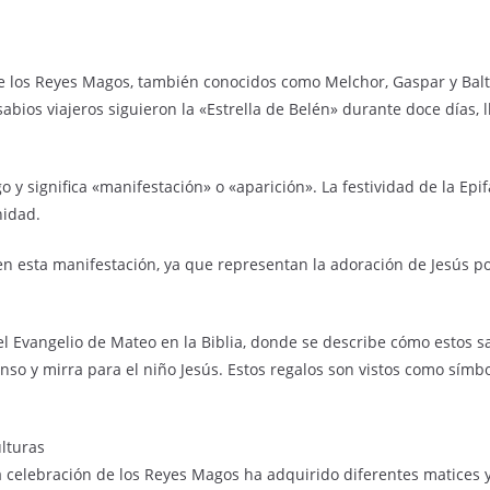
e los Reyes Magos, también conocidos como Melchor, Gaspar y Balt
 sabios viajeros siguieron la «Estrella de Belén» durante doce días,
go y significa «manifestación» o «aparición». La festividad de la Ep
nidad.
en esta manifestación, ya que representan la adoración de Jesús por
l Evangelio de Mateo en la Biblia, donde se describe cómo estos sab
nso y mirra para el niño Jesús. Estos regalos son vistos como símbol
ulturas
la celebración de los Reyes Magos ha adquirido diferentes matices y