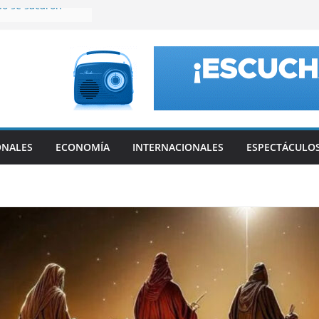
no se sacaron
uis Caputo
a Catamarca
ssi, el Inter
eagues Cup con un
Luis
ompió el silencio
ndalo con
ONALES
ECONOMÍA
INTERNACIONALES
ESPECTÁCULO
 a Estudiantes y
er triunfo en el